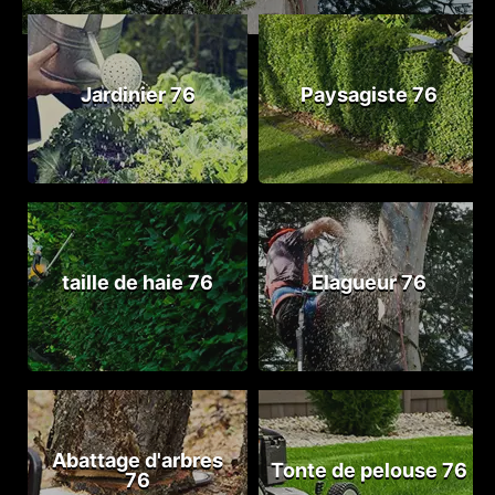
Jardinier 76
Paysagiste 76
taille de haie 76
Elagueur 76
Abattage d'arbres
Tonte de pelouse 76
76