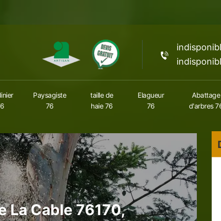
indisponib
indisponib
inier
Paysagiste
taille de
Elagueur
Abattage
76
76
haie 76
76
d'arbres 7
le La Cable 76170,