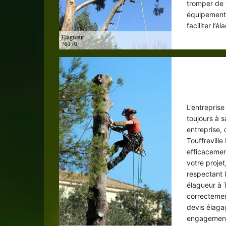
tromper de t
équipements
faciliter l’
Elagueu
L’entreprise
toujours à sa
entreprise, 
Touffrevill
efficacemen
votre projet
respectant l
élagueur à 
correctement
devis élaga
engagemen