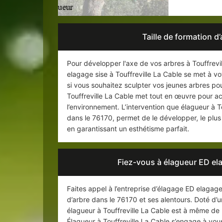
Taille de formation d’
Pour développer l'axe de vos arbres à Touffrevil
elagage sise à Touffreville La Cable se met à votr
si vous souhaitez sculpter vos jeunes arbres po
Touffreville La Cable met tout en œuvre pour a
l’environnement. L’intervention que élagueur à T
dans le 76170, permet de le développer, le plus 
en garantissant un esthétisme parfait.
Fiez-vous à élagueur ED ela
Faites appel à l’entreprise d’élagage ED elagage 
d’arbre dans le 76170 et ses alentours. Doté d’u
élagueur à Touffreville La Cable est à même de r
Élagueur à Touffreville La Cable s’engage à vou