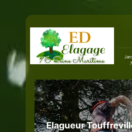
Jard
Elagueur Touffrevil