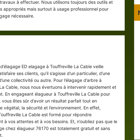
ravaux à effectuer. Nous utilisons toujours des outils et
 appropriés mais surtout à usage professionnel pour
élagage nécessaire.
r à Touffreville La Cable : des services
de haute qualité
 d’élagage ED elagage à Touffreville La Cable veille
tisfaire ses clients, qu’il s’agisse d’un particulier, d’une
d’une collectivité ou autre. Pour l’élagage d’arbre à
e La Cable, nous nous évertuons à intervenir rapidement et
t. En engageant élagueur à Touffreville La Cable pour
, vous êtes sûr d’avoir un résultat parfait tout en
e végétal, la sécurité et l’environnement. En effet,
Touffreville La Cable est formé pour répondre
 à vos attentes et à vos besoins. Et, n’oubliez pas que le
ge chez élagueur 76170 est totalement gratuit et sans
t.