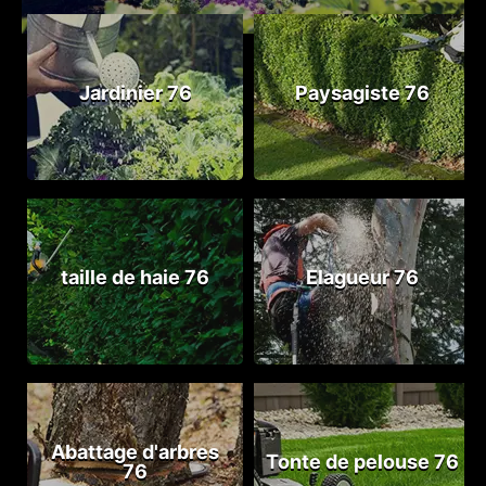
Jardinier 76
Paysagiste 76
taille de haie 76
Elagueur 76
Abattage d'arbres
Tonte de pelouse 76
76