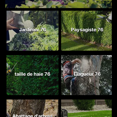
Jardinier 76
Paysagiste 76
taille de haie 76
Elagueur 76
Abattage d'arbres