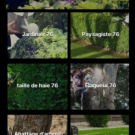
Jardinier 76
Paysagiste 76
taille de haie 76
Elagueur 76
Abattage d'arbres