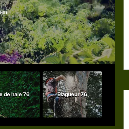
tien
le de haie 76
Elagueur 76
Abattag