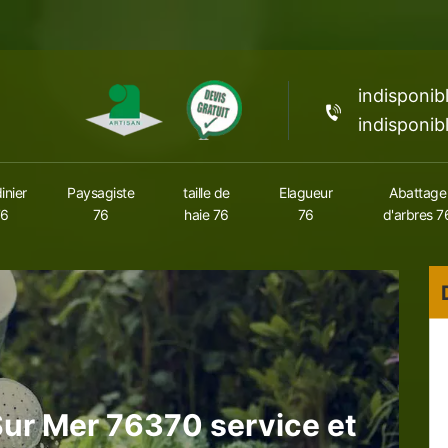
indisponib
indisponib
inier
Paysagiste
taille de
Elagueur
Abattage
76
76
haie 76
76
d'arbres 7
 Sur Mer 76370 service et