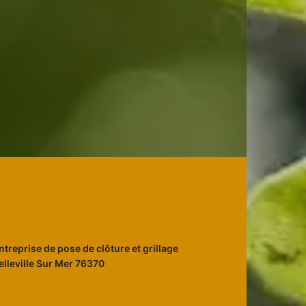
ntreprise de pose de clôture et grillage
elleville Sur Mer 76370