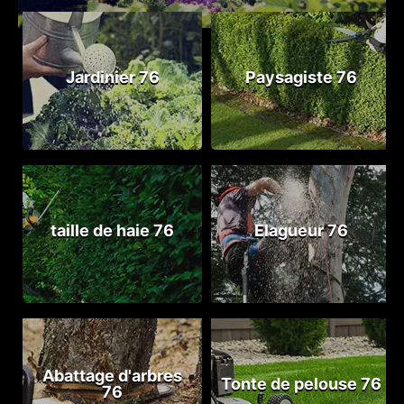
Jardinier 76
Paysagiste 76
taille de haie 76
Elagueur 76
Abattage d'arbres
Tonte de pelouse 76
76