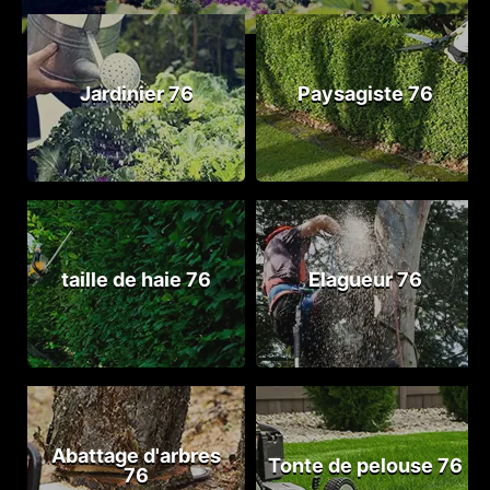
Jardinier 76
Paysagiste 76
taille de haie 76
Elagueur 76
Abattage d'arbres
Tonte de pelouse 76
76