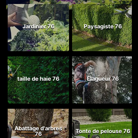
Jardinier 76
Paysagiste 76
taille de haie 76
Elagueur 76
Abattage d'arbres
Tonte de pelouse 76
76