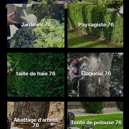
Jardinier 76
Paysagiste 76
taille de haie 76
Elagueur 76
Abattage d'arbres
Tonte de pelouse 76
76