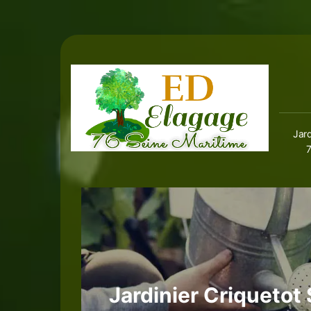
Jard
Jardinier Criquetot