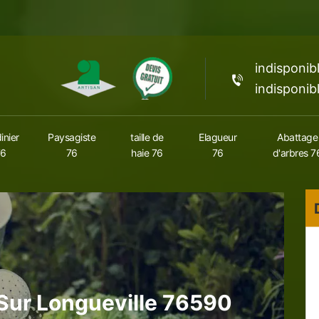
indisponib
indisponib
inier
Paysagiste
taille de
Elagueur
Abattage
76
76
haie 76
76
d'arbres 7
 Sur Longueville 76590