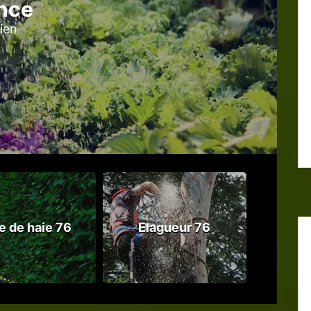
nce
tien
le de haie 76
Elagueur 76
Abattag