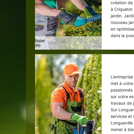
création de 
à Criquetot 
jardin. Jard
nouveau jar
en optimisan
dans la poss
L’entrepris
met à votre 
passionnés 
sur votre e
travaux de j
Sur Longuev
services et 
Longueville
mener à bien