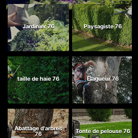
Jardinier 76
Paysagiste 76
taille de haie 76
Elagueur 76
Abattage d'arbres
Tonte de pelouse 76
76