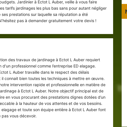
budgets. Jardinier à Ectot L Auber, veille à vous faire
es tarifs jardinages les plus bas sans pour autant négliger
e ses prestations sur laquelle sa réputation a été
 N’hésitez pas à demander gratuitement votre devis !
lliciter nos services : un privilège
tion des travaux de jardinage à Ectot L Auber requiert
ion d'un professionnel comme l’entreprise ED elagage.
Ectot L Auber travaille dans le respect des délais
 il connait bien toutes les techniques à mettre en œuvre.
notre intervention rapide et professionnelle en matière de
ardinage à Ectot L Auber. Notre objectif principal est de
aire en vous procurant des prestations dignes dotées d’un
peccable à la hauteur de vos attentes et de vos besoins.
D elagage et toute son équipe entière à Ectot L Auber font
e pas vous décevoir.