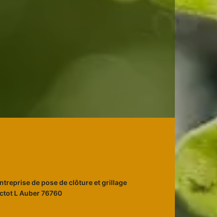
ntreprise de pose de clôture et grillage
ctot L Auber 76760