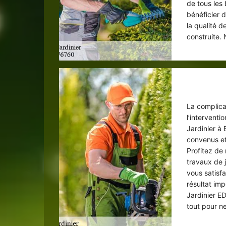
de tous les 
bénéficier d
la qualité d
construite.
So
La complica
l’intervent
Jardinier à 
convenus et
Profitez de 
travaux de j
vous satisf
résultat im
Jardinier E
tout pour n