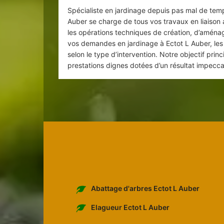
Spécialiste en jardinage depuis pas mal de temps
Auber se charge de tous vos travaux en liaison a
les opérations techniques de création, d’aména
vos demandes en jardinage à Ectot L Auber, les 
selon le type d’intervention. Notre objectif prin
prestations dignes dotées d’un résultat impecca
Abattage d'arbres Ectot L Auber
Elagueur Ectot L Auber