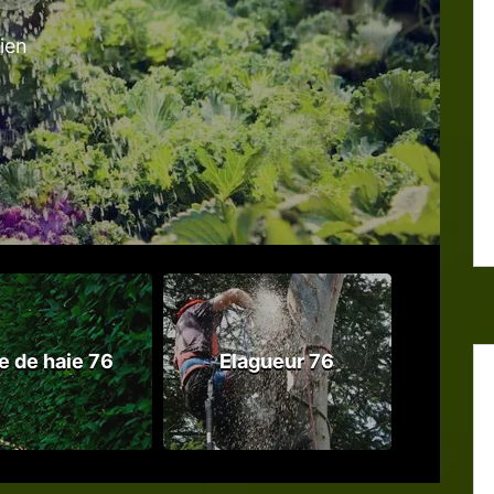
tien
le de haie 76
Elagueur 76
Abattag