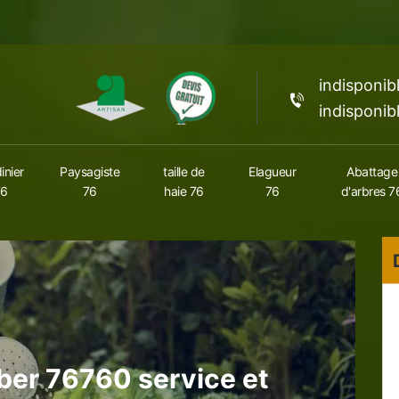
indisponib
indisponib
inier
Paysagiste
taille de
Elagueur
Abattage
76
76
haie 76
76
d'arbres 7
uber 76760 service et