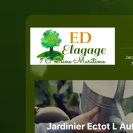
Jard
Jardinier Ectot L A