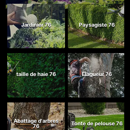
Jardinier 76
Paysagiste 76
taille de haie 76
Elagueur 76
Abattage d'arbres
Tonte de pelouse 76
76