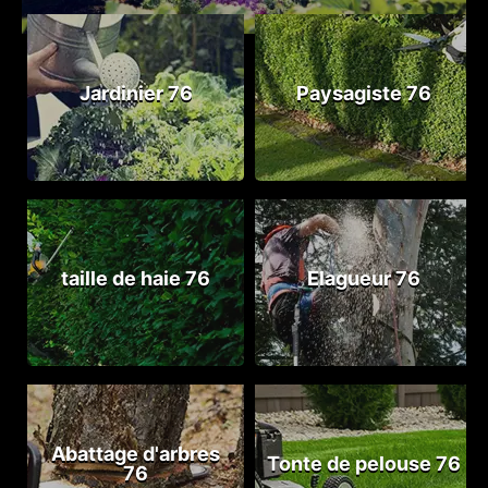
Jardinier 76
Paysagiste 76
taille de haie 76
Elagueur 76
Abattage d'arbres
Tonte de pelouse 76
76