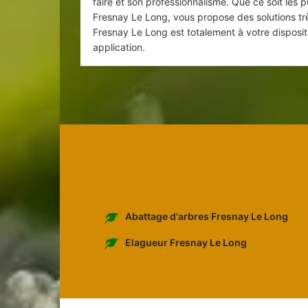
faire et son professionnalisme. Que ce soit les pu
Fresnay Le Long, vous propose des solutions trè
Fresnay Le Long est totalement à votre dispositi
application.
Abattage d'arbres Fresnay Le Long
Elagueur Fresnay Le Long