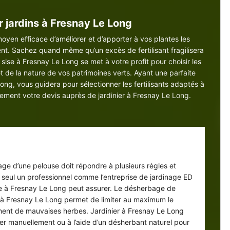
ur jardins à Fresnay Le Long
moyen efficace d’améliorer et d’apporter à vos plantes les
nt. Sachez quand même qu’un excès de fertilisant fragilisera
 sise à Fresnay Le Long se met à votre profit pour choisir les
et de la nature de vos patrimoines verts. Ayant une parfaite
ong, vous guidera pour sélectionner les fertilisants adaptés à
ement votre devis auprès de jardinier à Fresnay Le Long.
herbage de pelouse dans le 76850
ge d’une pelouse doit répondre à plusieurs règles et
seul un professionnel comme l’entreprise de jardinage ED
e à Fresnay Le Long peut assurer. Le désherbage de
n à Fresnay Le Long permet de limiter au maximum le
nt de mauvaises herbes. Jardinier à Fresnay Le Long
ller manuellement ou à l’aide d’un désherbant naturel pour