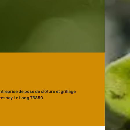
ntreprise de pose de clôture et grillage
resnay Le Long 76850