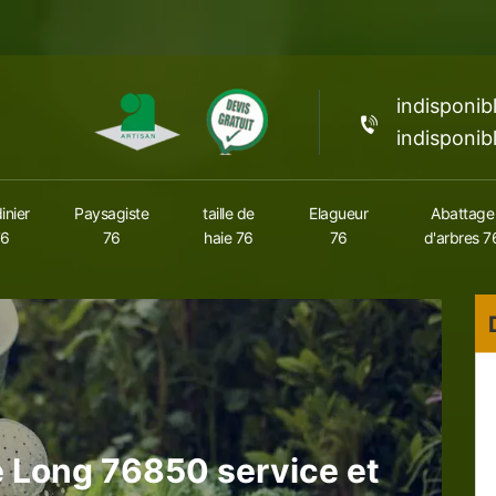
indisponib
indisponib
inier
Paysagiste
taille de
Elagueur
Abattage
76
76
haie 76
76
d'arbres 7
e Long 76850 service et