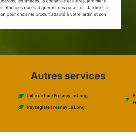
cerons, les limaces, la cochenille et autres, jardinier à
s efficaces qui éradiqueront ces parasites. Jardinier à
on pour choisir le produit adapté à votre jardin et son
Autres services
E
taille de haie Fresnay Le Long
F
Paysagiste Fresnay Le Long