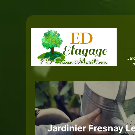
Jard
Jardinier Fresnay L