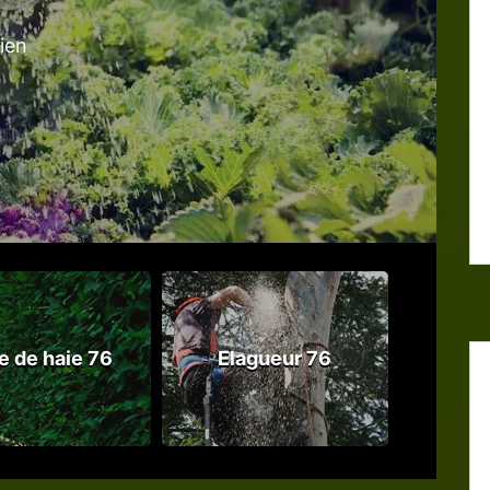
tien
le de haie 76
Elagueur 76
Abattag