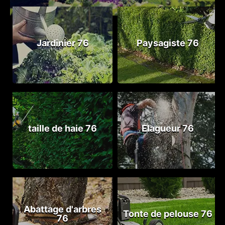
Jardinier 76
Paysagiste 76
taille de haie 76
Elagueur 76
Abattage d'arbres
Tonte de pelouse 76
76