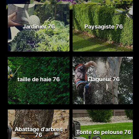
Jardinier 76
Paysagiste 76
taille de haie 76
Elagueur 76
Abattage d'arbres
Tonte de pelouse 76
76