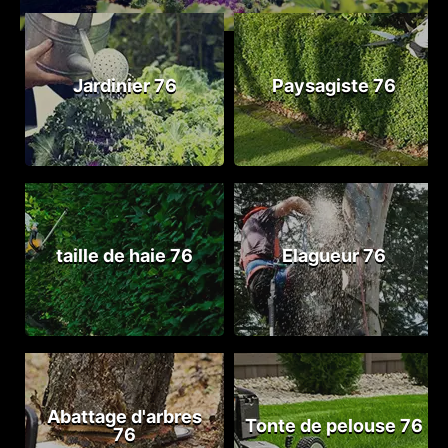
Jardinier 76
Paysagiste 76
taille de haie 76
Elagueur 76
Abattage d'arbres
Tonte de pelouse 76
76