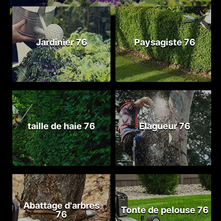
Jardinier 76
Paysagiste 76
taille de haie 76
Elagueur 76
Abattage d'arbres
Tonte de pelouse 76
76