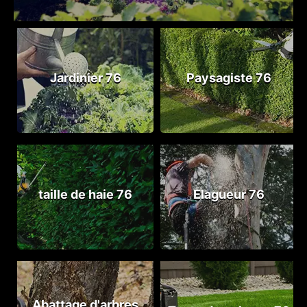
Jardinier 76
Paysagiste 76
taille de haie 76
Elagueur 76
Abattage d'arbres