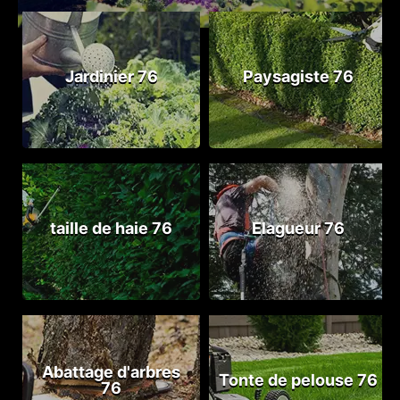
Jardinier 76
Paysagiste 76
taille de haie 76
Elagueur 76
Abattage d'arbres
Tonte de pelouse 76
76