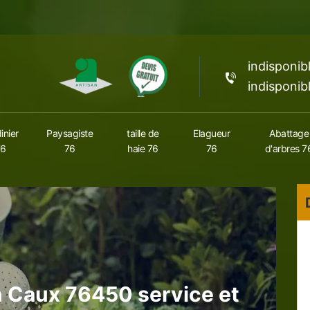
indisponib
indisponib
inier
Paysagiste
taille de
Elagueur
Abattage
76
76
haie 76
76
d'arbres 7
En Caux 76450 service et