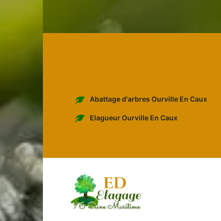
Abattage d'arbres Ourville En Caux
Elagueur Ourville En Caux