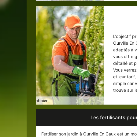
Devis 
L’objectif p
Ourville En
adaptés à v
vous offre g
détaillé et
Vous verrez 
et leur tarif
simple car 
trouve sur l
Les fertilisants pou
Fertiliser son jardin à Ourville En Caux est un m