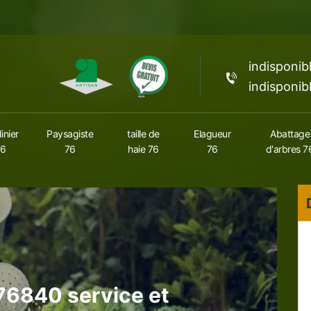
indisponib
indisponib
inier
Paysagiste
taille de
Elagueur
Abattage
76
76
haie 76
76
d'arbres 7
 76840 service et