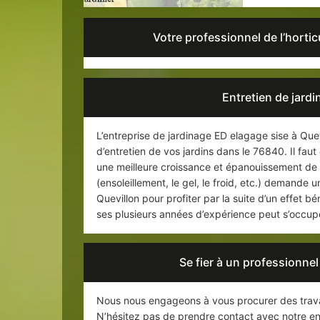
Votre professionnel de l’horti
Entretien de jardi
L’entreprise de jardinage ED elagage sise à Quev
d’entretien de vos jardins dans le 76840. Il faut
une meilleure croissance et épanouissement d
(ensoleillement, le gel, le froid, etc.) demande un
Quevillon pour profiter par la suite d’un effet b
ses plusieurs années d’expérience peut s’occup
Se fier à un professionnel
Nous nous engageons à vous procurer des trava
N’hésitez pas de prendre contact avec notre en