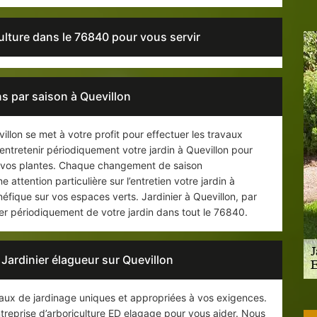
culture dans le 76840 pour vous servir
ns par saison à Quevillon
illon se met à votre profit pour effectuer les travaux
 entretenir périodiquement votre jardin à Quevillon pour
e vos plantes. Chaque changement de saison
e attention particulière sur l’entretien votre jardin à
énéfique sur vos espaces verts. Jardinier à Quevillon, par
er périodiquement de votre jardin dans tout le 76840.
 Jardinier élagueur sur Quevillon
ux de jardinage uniques et appropriées à vos exigences.
treprise d’arboriculture ED elagage pour vous aider. Nous