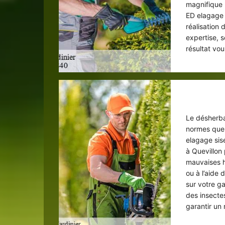
magnifique 
ED elagage 
réalisation 
expertise, s
résultat vou
Dés
Le désherba
normes que 
elagage sis
à Quevillon
mauvaises h
ou à l’aide
sur votre g
des insecte
garantir un 