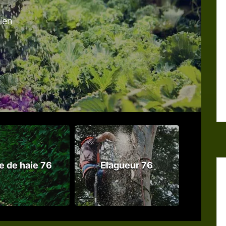
tien
le de haie 76
Elagueur 76
Abattag