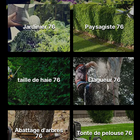
Jardinier 76
Paysagiste 76
taille de haie 76
Elagueur 76
Abattage d'arbres
Tonte de pelouse 76
76