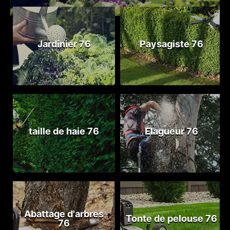
Jardinier 76
Paysagiste 76
taille de haie 76
Elagueur 76
Abattage d'arbres
Tonte de pelouse 76
76