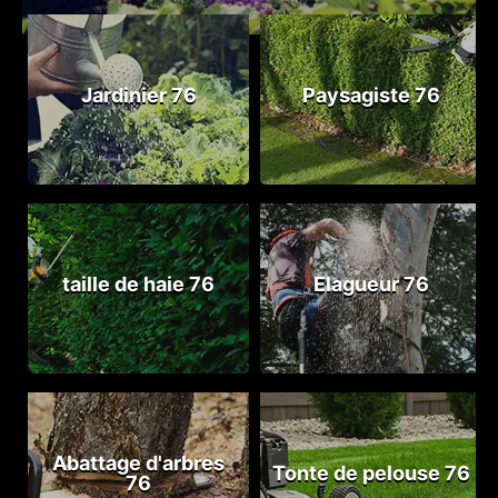
Jardinier 76
Paysagiste 76
taille de haie 76
Elagueur 76
Abattage d'arbres
Tonte de pelouse 76
76