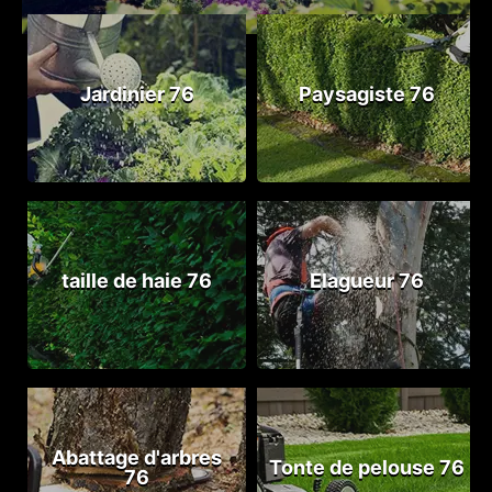
Jardinier 76
Paysagiste 76
taille de haie 76
Elagueur 76
Abattage d'arbres
Tonte de pelouse 76
76