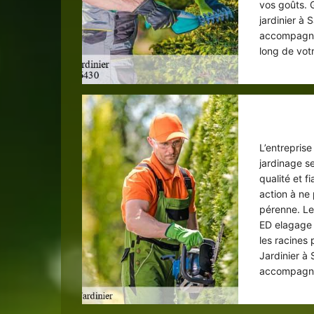
vos goûts. 
jardinier à 
accompagnem
long de votr
L’entrepris
jardinage s
qualité et 
action à ne 
pérenne. Le
ED elagage 
les racines
Jardinier à 
accompagn