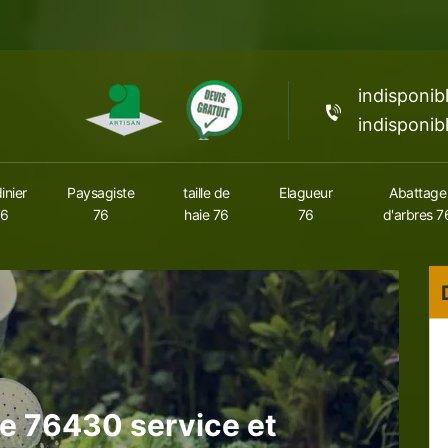
indisponib
indisponib
inier
Paysagiste
taille de
Elagueur
Abattage
76
76
haie 76
76
d'arbres 7
le 76430 service et