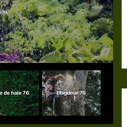
tien
le de haie 76
Elagueur 76
Abattag