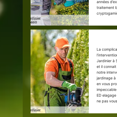
années d’ex
traitement 
cryptogamiq
So
La complica
l’intervent
Jardinier à
et il connai
notre inter
jardinage à 
en vous pro
impeccable 
ED elagage 
ne pas vous