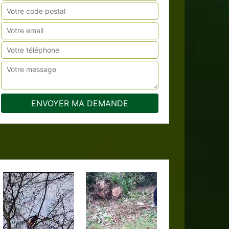
Pose de 
e d'arbres 76
Tonte de pelouse 76
gril