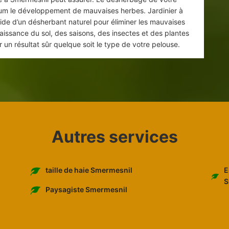
mum le développement de mauvaises herbes. Jardinier à
aide d’un désherbant naturel pour éliminer les mauvaises
issance du sol, des saisons, des insectes et des plantes
 un résultat sûr quelque soit le type de votre pelouse.
Autres services
E
taille de haie Smermesnil
S
Paysagiste Smermesnil