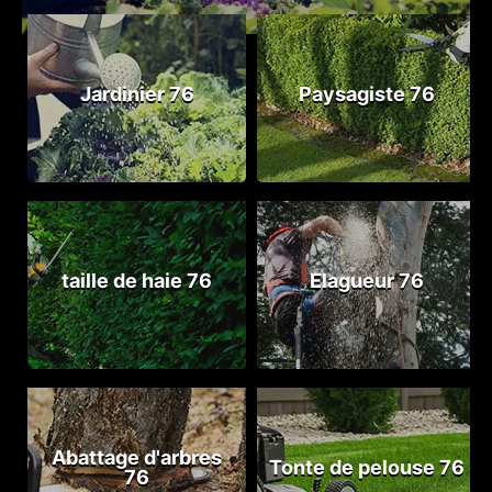
Jardinier 76
Paysagiste 76
taille de haie 76
Elagueur 76
Abattage d'arbres
Tonte de pelouse 76
76