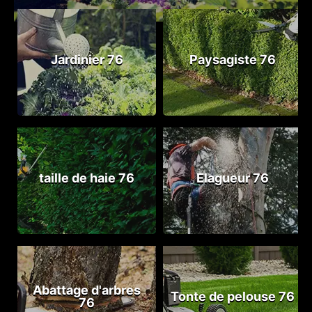
Jardinier 76
Paysagiste 76
taille de haie 76
Elagueur 76
Abattage d'arbres
Tonte de pelouse 76
76