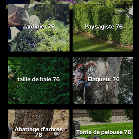
Jardinier 76
Paysagiste 76
taille de haie 76
Elagueur 76
Abattage d'arbres
Tonte de pelouse 76
76