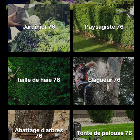
Jardinier 76
Paysagiste 76
taille de haie 76
Elagueur 76
Abattage d'arbres
Tonte de pelouse 76
76