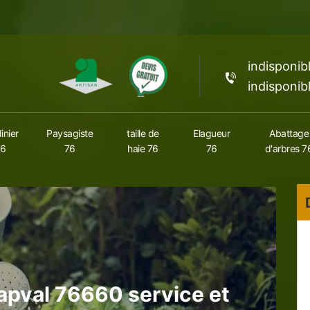
indisponib
indisponib
inier
Paysagiste
taille de
Elagueur
Abattage
76
76
haie 76
76
d'arbres 7
apval 76660 service et