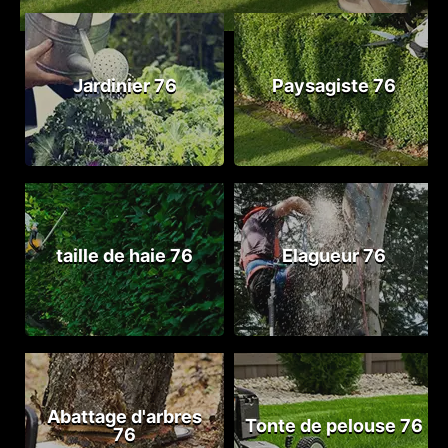
Jardinier 76
Paysagiste 76
taille de haie 76
Elagueur 76
Abattage d'arbres
Tonte de pelouse 76
76