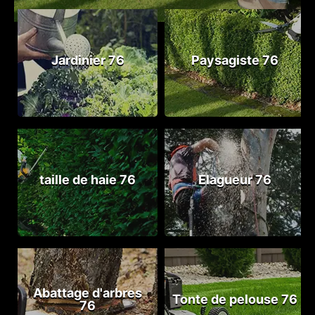
Jardinier 76
Paysagiste 76
taille de haie 76
Elagueur 76
Abattage d'arbres
Tonte de pelouse 76
76