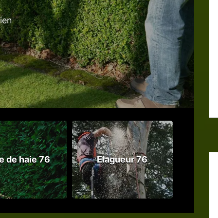
tien
le de haie 76
Elagueur 76
Abattag