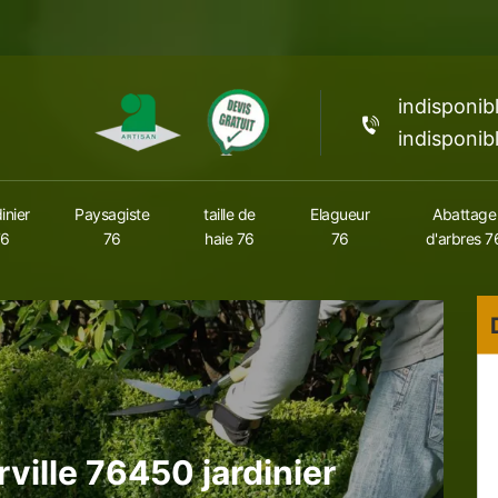
indisponib
indisponib
inier
Paysagiste
taille de
Elagueur
Abattage
76
76
haie 76
76
d'arbres 7
ville 76450 jardinier