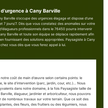
d’urgence à Cany Barville
ny Barville s’occupe des urgences élagage et dispose d’une
et 7 jours/7. Dès que vous constatez des anomalies sur votre
 d’élagueurs professionnels dans le 76450 pourra intervenir
any Barville et toute son équipe se déplace rapidement afin
 en fournissant des solutions appropriées. Paysagiste à Cany
t chez vous dès que vous ferez appel à lui.
ermination de notre prix paysagiste
 notre coût de main d’œuvre selon certains points: le
e, le site d’intervention (parc, jardin, cour, etc.)... Nous
valents dans notre domaine, à la fois Paysagiste taille de
Barville, élagueur, jardinier et arboriculteur, nous pouvons
er de nombreux travaux sur votre terrain. Que ce soit des
plantes, des fleurs, des fruitiers ou des légumiers, nous