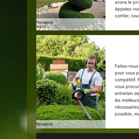
avons le pr
Appelez-nou
confier, no
Interve
Faites-nous
pour vous pr
compétitif.
vous procur
entretien d
les meilleur
nécessaires
possible, m