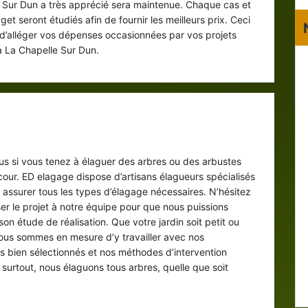
 Sur Dun a très apprécié sera maintenue. Chaque cas et
t seront étudiés afin de fournir les meilleurs prix. Ceci
 d’alléger vos dépenses occasionnées par vos projets
 La Chapelle Sur Dun.
vice du paysagiste élagueur sur La
Chapelle Sur Dun 76740
s si vous tenez à élaguer des arbres ou des arbustes
cour. ED elagage dispose d’artisans élagueurs spécialisés
 assurer tous les types d’élagage nécessaires. N’hésitez
er le projet à notre équipe pour que nous puissions
on étude de réalisation. Que votre jardin soit petit ou
ous sommes en mesure d’y travailler avec nos
 bien sélectionnés et nos méthodes d’intervention
 surtout, nous élaguons tous arbres, quelle que soit