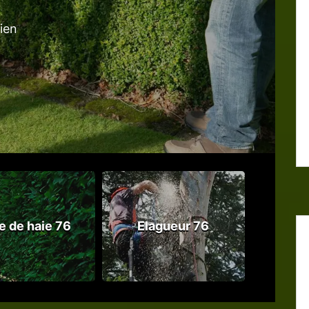
tien
le de haie 76
Elagueur 76
Abattag