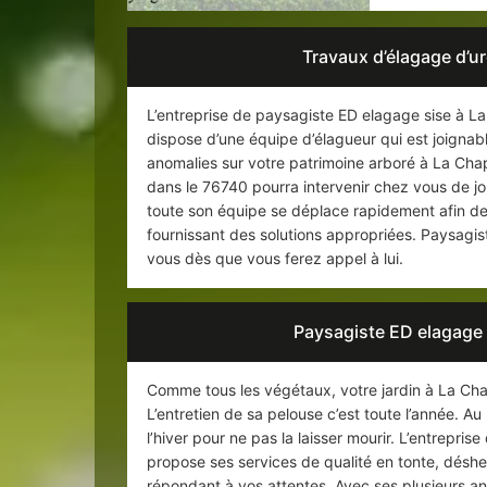
Travaux d’élagage d’u
L’entreprise de paysagiste ED elagage sise à L
dispose d’une équipe d’élagueur qui est joignab
anomalies sur votre patrimoine arboré à La Chap
dans le 76740 pourra intervenir chez vous de j
toute son équipe se déplace rapidement afin de 
fournissant des solutions appropriées. Paysagis
vous dès que vous ferez appel à lui.
Paysagiste ED elagage p
Comme tous les végétaux, votre jardin à La Chap
L’entretien de sa pelouse c’est toute l’année. Au
l’hiver pour ne pas la laisser mourir. L’entrepr
propose ses services de qualité en tonte, déshe
répondant à vos attentes. Avec ses plusieurs an