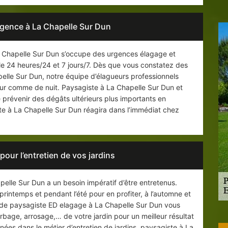
rgence à La Chapelle Sur Dun
a Chapelle Sur Dun s’occupe des urgences élagage et
le 24 heures/24 et 7 jours/7. Dès que vous constatez des
elle Sur Dun, notre équipe d’élagueurs professionnels
our comme de nuit. Paysagiste à La Chapelle Sur Dun et
prévenir des dégâts ultérieurs plus importants en
te à La Chapelle Sur Dun réagira dans l’immédiat chez
our l’entretien de vos jardins
elle Sur Dun a un besoin impératif d’être entretenus.
 printemps et pendant l’été pour en profiter, à l’automne et
ise de paysagiste ED elagage à La Chapelle Sur Dun vous
rbage, arrosage,… de votre jardin pour un meilleur résultat
nées dans le métier d’entretien de jardins, paysagiste à La