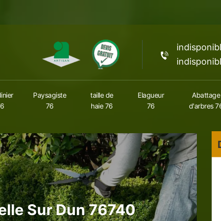
indisponib
indisponib
inier
Paysagiste
taille de
Elagueur
Abattage
76
76
haie 76
76
d'arbres 7
elle Sur Dun 76740