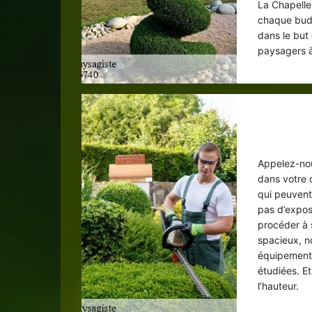
La Chapelle
chaque budge
dans le but
paysagers à
Ser
Appelez-nou
dans votre 
qui peuvent
pas d’expos
procéder à s
spacieux, n
équipements
étudiées. Et
l’hauteur.