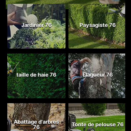
Jardinier 76
Paysagiste 76
taille de haie 76
Elagueur 76
Abattage d'arbres
Tonte de pelouse 76
76