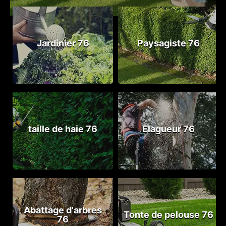
Jardinier 76
Paysagiste 76
taille de haie 76
Elagueur 76
Abattage d'arbres
Tonte de pelouse 76
76