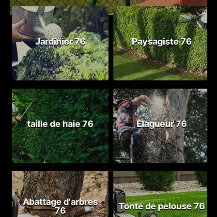
Jardinier 76
Paysagiste 76
taille de haie 76
Elagueur 76
Abattage d'arbres
Tonte de pelouse 76
76