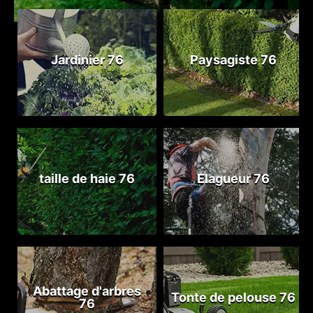
Jardinier 76
Paysagiste 76
taille de haie 76
Elagueur 76
Abattage d'arbres
Tonte de pelouse 76
76