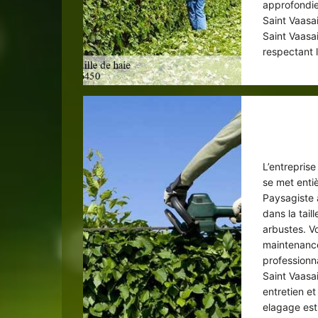
approfondie 
Saint Vaasa
Saint Vaasa
respectant l
Paysagi
L’entrepris
se met entiè
Paysagiste 
dans la tail
arbustes. V
maintenance
professionn
Saint Vaasa
entretien et
elagage est