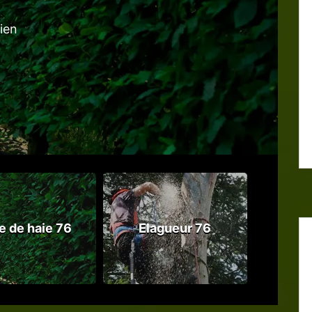
tien
le de haie 76
Elagueur 76
Abattag