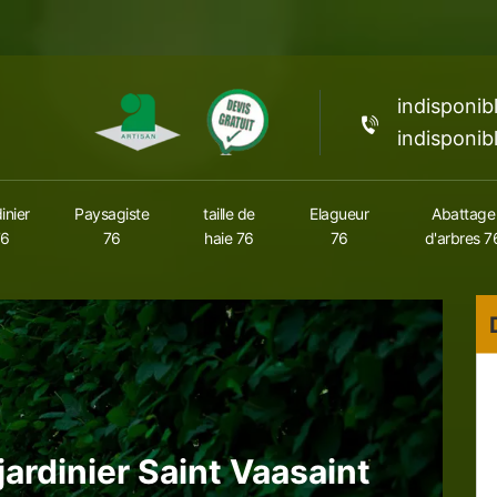
indisponib
indisponib
inier
Paysagiste
taille de
Elagueur
Abattage
76
76
haie 76
76
d'arbres 7
 jardinier Saint Vaasaint