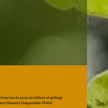
ntreprise de pose de clôture et grillage
aint Vaasaint Dieppedalle 76450