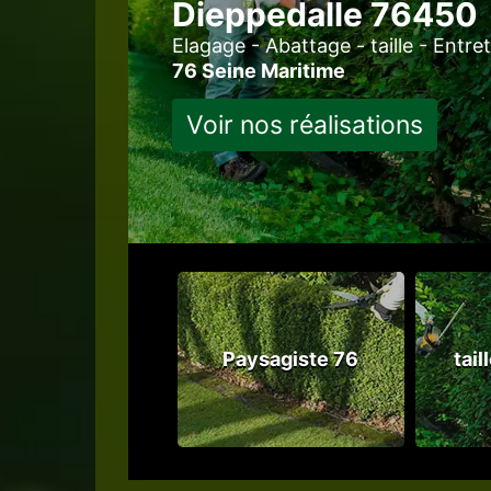
Dieppedalle 76450
Elagage - Abattage - taille - Entre
76 Seine Maritime
Voir nos réalisations
Jardinier 76
Paysagiste 76
tail