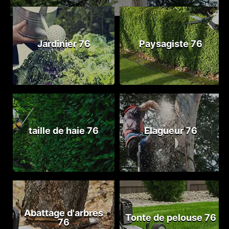
Jardinier 76
Paysagiste 76
taille de haie 76
Elagueur 76
Abattage d'arbres
Tonte de pelouse 76
76