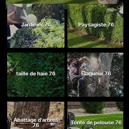
Jardinier 76
Paysagiste 76
taille de haie 76
Elagueur 76
Abattage d'arbres
Tonte de pelouse 76
76