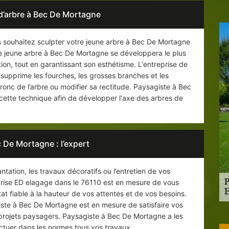
 d’arbre à Bec De Mortagne
us souhaitez sculpter votre jeune arbre à Bec De Mortagne
tre jeune arbre à Bec De Mortagne se développera le plus
tion, tout en garantissant son esthétisme. L‘entreprise de
upprime les fourches, les grosses branches et les
ronc de l’arbre ou modifier sa rectitude. Paysagiste à Bec
 cette technique afin de développer l'axe des arbres de
 De Mortagne : l’expert
ntation, les travaux décoratifs ou l’entretien de vos
rise ED elagage dans le 76110 est en mesure de vous
tat fiable à la hauteur de vos attentes et de vos besoins.
iste à Bec De Mortagne est en mesure de satisfaire vos
 projets paysagers. Paysagiste à Bec De Mortagne a les
ctuer dans les normes tous vos travaux.