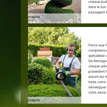
chaque budge
dans le but
paysagers 
Ent
Parce que l’
compétences
spécialiste
De Mortagne
chaque arbr
possèdent l
arboré les 
traite votre
développer 
votre devis