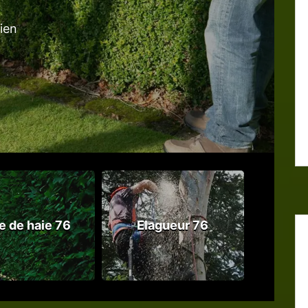
tien
le de haie 76
Elagueur 76
Abattag