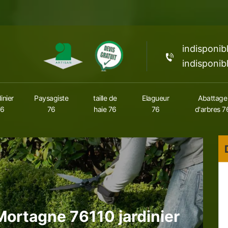
indisponib
indisponib
inier
Paysagiste
taille de
Elagueur
Abattage
76
76
haie 76
76
d'arbres 7
Mortagne 76110 jardinier