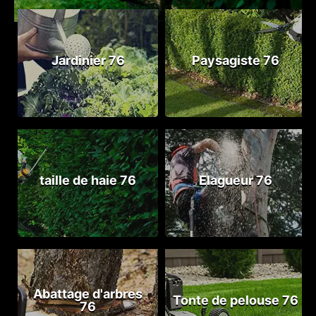
Jardinier 76
Paysagiste 76
taille de haie 76
Elagueur 76
Abattage d'arbres
Tonte de pelouse 76
76